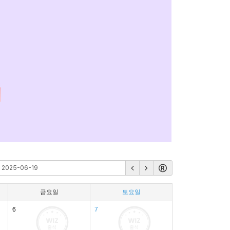
금요일
토요일
6
7