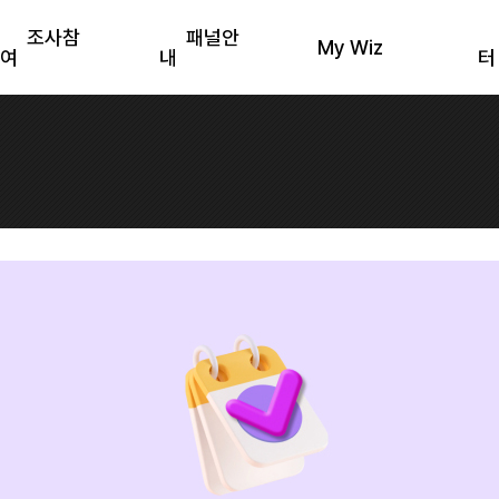
조사참
패널안
My Wiz
여
내
터