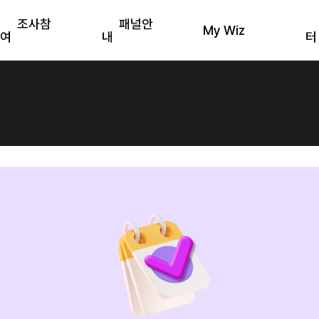
조사참
패널안
My Wiz
여
내
터