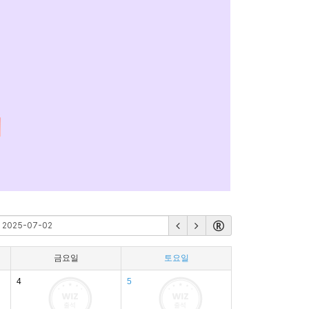
금요일
토요일
4
5