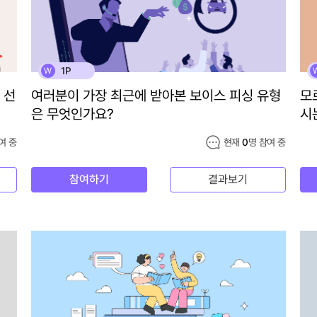
1P
W
 선
여러분이 가장 최근에 받아본 보이스 피싱 유형
모
은 무엇인가요?
시
여 중
현재
0
명 참여 중
참여하기
결과보기