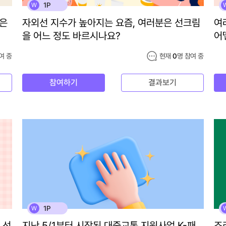
1P
W
분은
자외선 지수가 높아지는 요즘, 여러분은 선크림
여
을 어느 정도 바르시나요?
어
여 중
현재
0
명 참여 중
참여하기
결과보기
1P
W
 선
지난 5/1부터 시작된 대중교통 지원사업 K-패
조