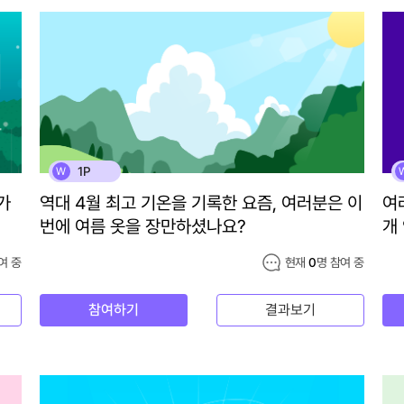
1P
W
가
역대 4월 최고 기온을 기록한 요즘, 여러분은 이
여
번에 여름 옷을 장만하셨나요?
개
여 중
현재
0
명 참여 중
참여하기
결과보기