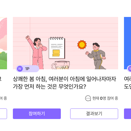
1P
W
고
상쾌한 봄 아침, 여러분이 아침에 일어나자마자
여
가장 먼저 하는 것은 무엇인가요?
도
여 중
현재
0
명 참여 중
참여하기
결과보기