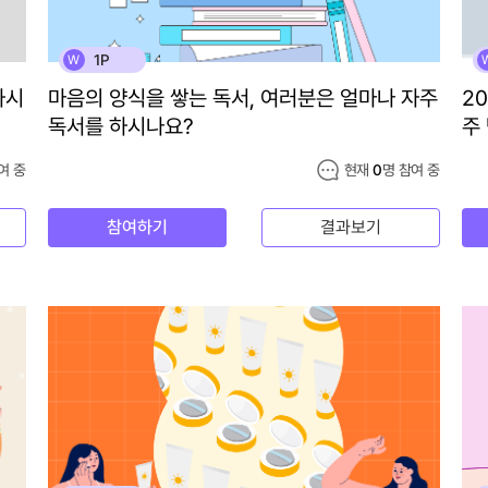
1P
W
하시
마음의 양식을 쌓는 독서, 여러분은 얼마나 자주
2
독서를 하시나요?
주
여 중
현재
0
명 참여 중
참여하기
결과보기