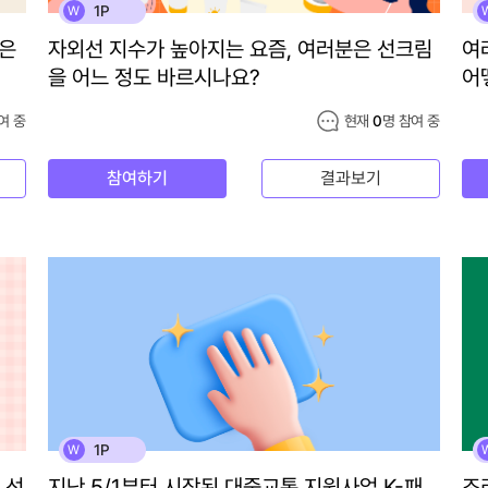
1P
W
분은
자외선 지수가 높아지는 요즘, 여러분은 선크림
여
을 어느 정도 바르시나요?
어
여 중
현재
0
명 참여 중
참여하기
결과보기
1P
W
 선
지난 5/1부터 시작된 대중교통 지원사업 K-패
조