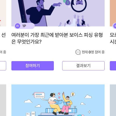
1P
W
 선
여러분이 가장 최근에 받아본 보이스 피싱 유형
모
은 무엇인가요?
시
여 중
현재
0
명 참여 중
참여하기
결과보기