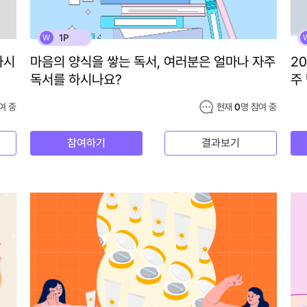
1P
W
하시
마음의 양식을 쌓는 독서, 여러분은 얼마나 자주
2
독서를 하시나요?
주
여 중
현재
0
명 참여 중
참여하기
결과보기