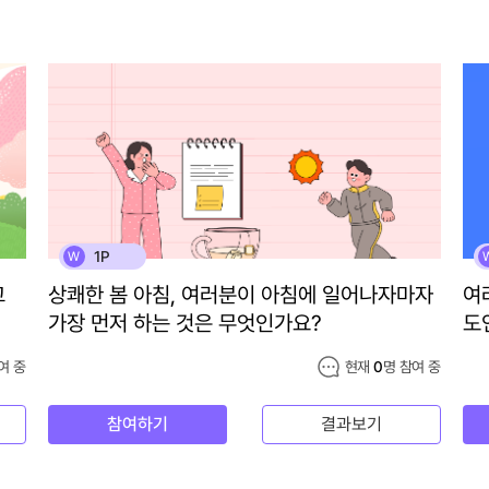
1P
W
고
상쾌한 봄 아침, 여러분이 아침에 일어나자마자
여
가장 먼저 하는 것은 무엇인가요?
도
여 중
현재
0
명 참여 중
참여하기
결과보기