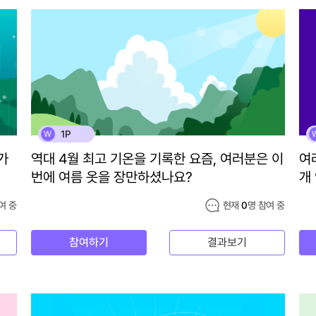
1P
W
가
역대 4월 최고 기온을 기록한 요즘, 여러분은 이
여
번에 여름 옷을 장만하셨나요?
개
여 중
현재
0
명 참여 중
참여하기
결과보기