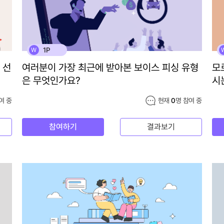
1P
W
 선
여러분이 가장 최근에 받아본 보이스 피싱 유형
모
은 무엇인가요?
시
여 중
현재
0
명 참여 중
참여하기
결과보기