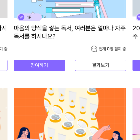
1P
W
하시
마음의 양식을 쌓는 독서, 여러분은 얼마나 자주
2
독서를 하시나요?
주
여 중
현재
0
명 참여 중
참여하기
결과보기