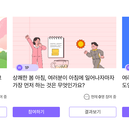
1P
W
고
상쾌한 봄 아침, 여러분이 아침에 일어나자마자
여
가장 먼저 하는 것은 무엇인가요?
도
여 중
현재
0
명 참여 중
참여하기
결과보기