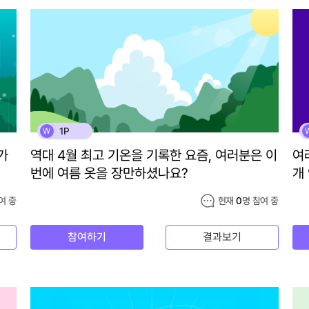
1P
W
가
역대 4월 최고 기온을 기록한 요즘, 여러분은 이
여
번에 여름 옷을 장만하셨나요?
개
여 중
현재
0
명 참여 중
참여하기
결과보기