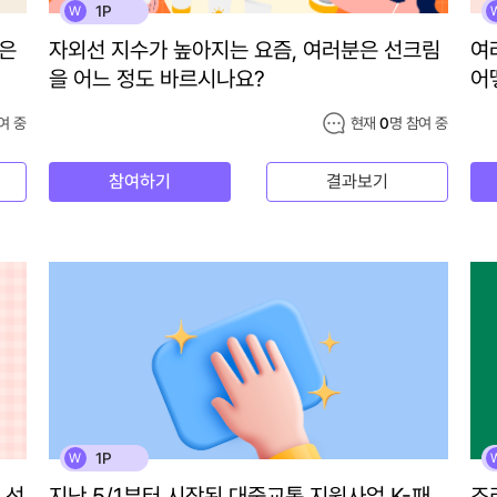
1P
W
분은
자외선 지수가 높아지는 요즘, 여러분은 선크림
여
을 어느 정도 바르시나요?
어
여 중
현재
0
명 참여 중
참여하기
결과보기
1P
W
 선
지난 5/1부터 시작된 대중교통 지원사업 K-패
조