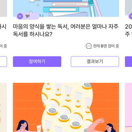
1P
W
하시
마음의 양식을 쌓는 독서, 여러분은 얼마나 자주
2
독서를 하시나요?
주
여 중
현재
0
명 참여 중
참여하기
결과보기