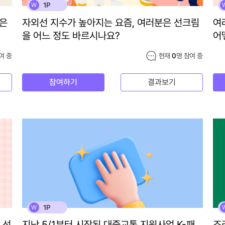
1P
W
분은
자외선 지수가 높아지는 요즘, 여러분은 선크림
여
을 어느 정도 바르시나요?
어
여 중
현재
0
명 참여 중
참여하기
결과보기
1P
W
 선
지난 5/1부터 시작된 대중교통 지원사업 K-패
조