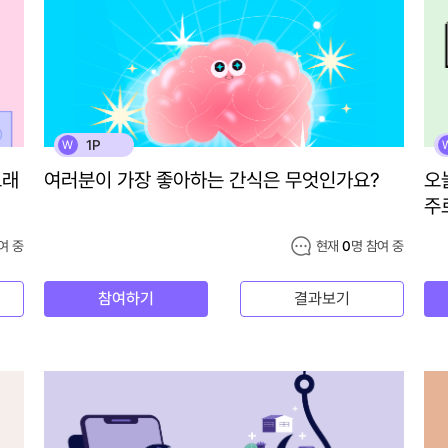
1P
W
노래
여러분이 가장 좋아하는 간식은 무엇인가요?
오
주
여 중
현재
0
명 참여 중
참여하기
결과보기